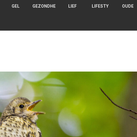
GEL
GEZONDHE
LIEF
LIFESTY
OUDE
D
ID
DE
LE
RS