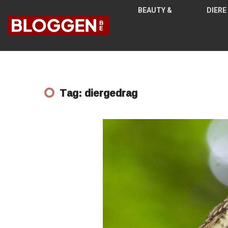
BEAUTY &
DIERE
MODE
N
Tag: diergedrag