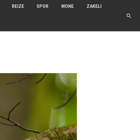
REIZE
SPOR
WONE
ZAKELI
N
T
N
JK