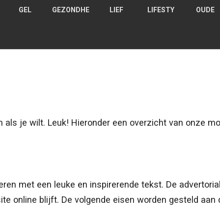
GEL
GEZONDHE
LIEF
LIFESTY
OUDE
D
ID
DE
LE
RS
ls je wilt. Leuk! Hieronder een overzicht van onze mo
eren met een leuke en inspirerende tekst. De advertoria
e online blijft. De volgende eisen worden gesteld aan d