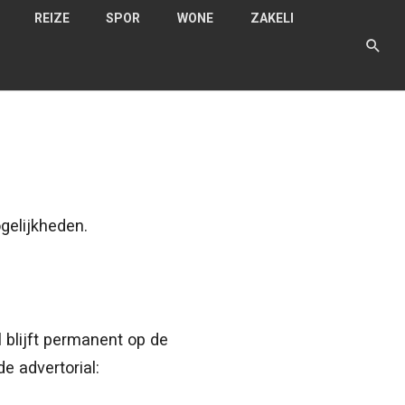
REIZE
SPOR
WONE
ZAKELI
N
T
N
JK
gelijkheden.
l blijft permanent op de
e advertorial: