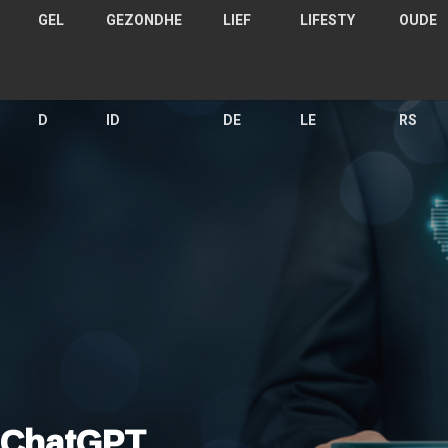
GEL
GEZONDHE
LIEF
LIFESTY
OUDE
D
ID
DE
LE
RS
n ChatGPT