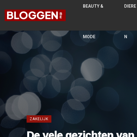
BEAUTY &
DIERE
MODE
N
ZAKELIJK
De vele gezichten va